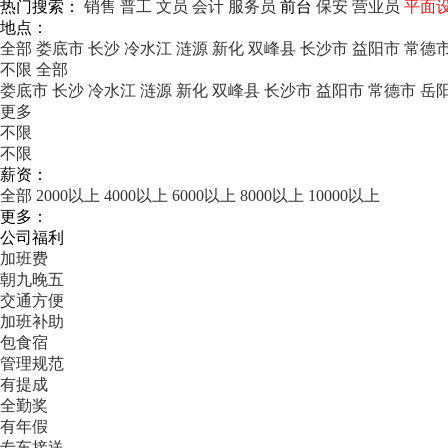
热门搜索：
销售
普工
文员
会计
服务员
前台
保安
营业员
平面
地点：
全部
娄底市
长沙
冷水江
涟源
新化
双峰县
长沙市
益阳市
常德
不限
全部
娄底市
长沙
冷水江
涟源
新化
双峰县
长沙市
益阳市
常德市
岳
更多
不限
不限
薪资：
全部
2000以上
4000以上
6000以上
8000以上
10000以上
更多：
公司福利
加班费
朝九晚五
交通方便
加班补助
包食宿
管理规范
有提成
全勤奖
有年假
专车接送