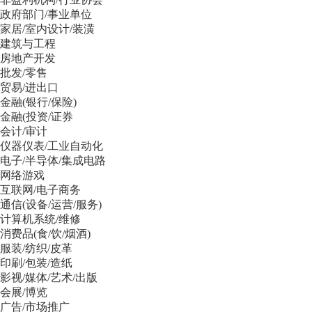
政府部门/事业单位
家居/室内设计/装潢
建筑与工程
房地产开发
批发/零售
贸易/进出口
金融(银行/保险)
金融(投资/证券
会计/审计
仪器仪表/工业自动化
电子/半导体/集成电路
网络游戏
互联网/电子商务
通信(设备/运营/服务)
计算机系统/维修
消费品(食/饮/烟酒)
服装/纺织/皮革
印刷/包装/造纸
影视/媒体/艺术/出版
会展/博览
广告/市场推广