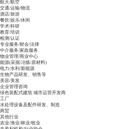
航天/航空
交通/运输/物流
酒店/旅游
餐饮/娱乐/休闲
学术/科研
教育/培训
检测/认证
专业服务/财会/法律
中介服务/家政服务
物业管理/商业中心
能源(采掘/冶炼/原材料)
电力/水利/新能源
生物产品研发、销售等
美容/美发
企业管理咨询
绿色装配式建筑 城市运营开发商
工厂
水处理设备及配件研发、制造
商贸
其他行业
农业/渔业/林业/牧业
非盈利机构/行业协会