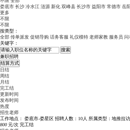
不限
全部
娄底市
长沙
冷水江
涟源
新化
双峰县
长沙市
益阳市
常德市
岳
更多
不限
不限
按类型：
全部
传单派发
促销导购
话务客服
礼仪模特
老师家教
服务员
问
关键字：
兼职招聘
日结
周结
月结
完工结
更新时间
发布时间
热度
招生老师
工作地点： 娄底市-娄星区
招聘人数：10人
所属类型：地推拉
800
元/次
完工结