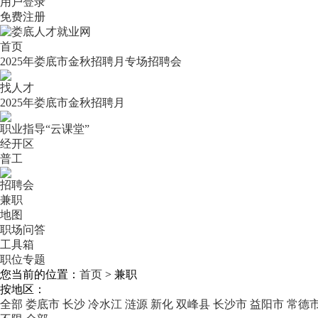
用户登录
免费注册
首页
2025年娄底市金秋招聘月专场招聘会
找人才
2025年娄底市金秋招聘月
职业指导“云课堂”
经开区
普工
招聘会
兼职
地图
职场问答
工具箱
职位专题
您当前的位置：
首页
>
兼职
按地区：
全部
娄底市
长沙
冷水江
涟源
新化
双峰县
长沙市
益阳市
常德