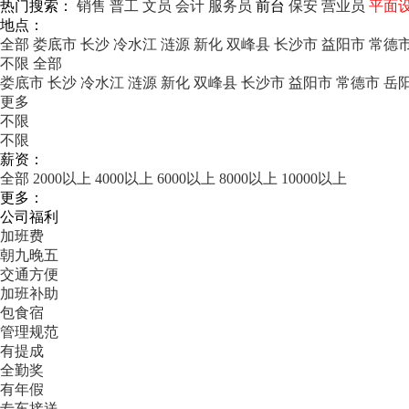
热门搜索：
销售
普工
文员
会计
服务员
前台
保安
营业员
平面
地点：
全部
娄底市
长沙
冷水江
涟源
新化
双峰县
长沙市
益阳市
常德
不限
全部
娄底市
长沙
冷水江
涟源
新化
双峰县
长沙市
益阳市
常德市
岳
更多
不限
不限
薪资：
全部
2000以上
4000以上
6000以上
8000以上
10000以上
更多：
公司福利
加班费
朝九晚五
交通方便
加班补助
包食宿
管理规范
有提成
全勤奖
有年假
专车接送