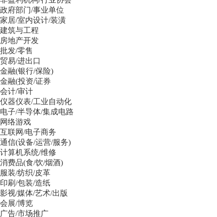
政府部门/事业单位
家居/室内设计/装潢
建筑与工程
房地产开发
批发/零售
贸易/进出口
金融(银行/保险)
金融(投资/证券
会计/审计
仪器仪表/工业自动化
电子/半导体/集成电路
网络游戏
互联网/电子商务
通信(设备/运营/服务)
计算机系统/维修
消费品(食/饮/烟酒)
服装/纺织/皮革
印刷/包装/造纸
影视/媒体/艺术/出版
会展/博览
广告/市场推广