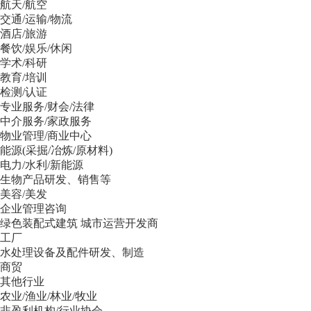
航天/航空
交通/运输/物流
酒店/旅游
餐饮/娱乐/休闲
学术/科研
教育/培训
检测/认证
专业服务/财会/法律
中介服务/家政服务
物业管理/商业中心
能源(采掘/冶炼/原材料)
电力/水利/新能源
生物产品研发、销售等
美容/美发
企业管理咨询
绿色装配式建筑 城市运营开发商
工厂
水处理设备及配件研发、制造
商贸
其他行业
农业/渔业/林业/牧业
非盈利机构/行业协会