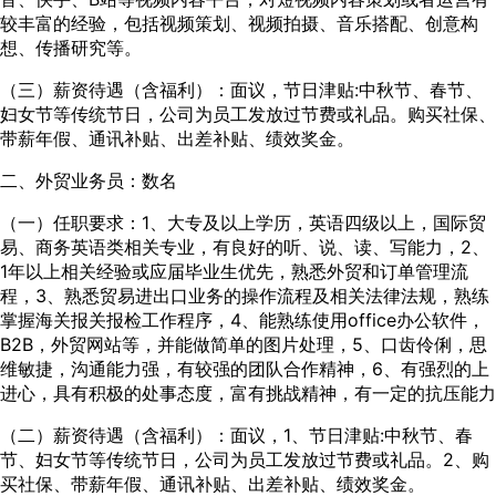
较丰富的经验，包括视频策划、视频拍摄、音乐搭配、创意构
想、传播研究等。
（三）薪资待遇（含福利）：面议，节日津贴:中秋节、春节、
妇女节等传统节日，公司为员工发放过节费或礼品。购买社保、
带薪年假、通讯补贴、出差补贴、绩效奖金。
二、外贸业务员：数名
（一）任职要求：1、大专及以上学历，英语四级以上，国际贸
易、商务英语类相关专业，有良好的听、说、读、写能力，2、
1年以上相关经验或应届毕业生优先，熟悉外贸和订单管理流
程，3、熟悉贸易进出口业务的操作流程及相关法律法规，熟练
掌握海关报关报检工作程序，4、能熟练使用office办公软件，
B2B，外贸网站等，并能做简单的图片处理，5、口齿伶俐，思
维敏捷，沟通能力强，有较强的团队合作精神，6、有强烈的上
进心，具有积极的处事态度，富有挑战精神，有一定的抗压能力
（二）薪资待遇（含福利）：面议，1、节日津贴:中秋节、春
节、妇女节等传统节日，公司为员工发放过节费或礼品。2、购
买社保、带薪年假、通讯补贴、出差补贴、绩效奖金。