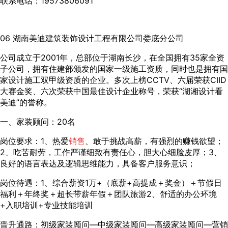
联系电话：19573806091
06 湖南美迪建筑装饰设计工程有限公司娄底分公司
公司成立于2001年，总部位于湖南长沙，在全国拥有35家全资
子公司，拥有住建部颁发的国家一级施工资质，同时也是拥有国
家设计施工双甲级资质的企业。多次上榜CCTV、六届荣获CIID
大赛金奖、六次荣获中国最佳设计企业称号，荣获“湖湘设计看
美迪”的誉称。
一、家装顾问：20名
岗位要求：1、热爱
销售
、敢于挑战高薪，有强烈的赚钱欲望；
2、吃苦耐劳，工作严谨细致有责任心，胆大心细脸皮厚；3、
良好的语言表达及逻辑思维能力，具备客户服务意识；
岗位待遇：1、综合薪资1万+（底薪+高提成＋奖金）＋节假日
福利＋年终奖＋超长带薪年假＋团队旅游2、舒适的办公环境
+入职培训+专业技能培训
晋升通路：初级家装顾问—中级家装顾问—高级家装顾问—营销