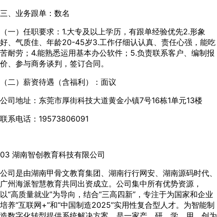
三、业务跟单：数名
（一）任职要求：1.大专及以上学历，有跟单经验优先2.形象
好、气质佳、年龄20-45岁3.工作仔细认认真、责任心强，能吃
苦耐劳；4.能熟悉运用基本办公软件；5.负责联系客户、编制报
价、参与商务谈判，签订合同。
（二）薪资待遇（含福利）：面议
公司地址：东莞市厚街科技大道黄金小镇7号16栋1单元13楼
联系电话：19573806091
03 湖南智创教育科技有限公司
公司是由湖南甲骨文教育集团、湖南行行网安、湖南源码时代、
广州海派智慧教育共同出资成立。公司集中所有优势资源，
以“高质量就业”为导向，结合“三高四新”，专注于为国家和企业
培养“互联网+”和“中国制造2025”实用性复合型人才。为智能制
造数字化转型提供系统解决方案，是一家产、研、学、用、创为