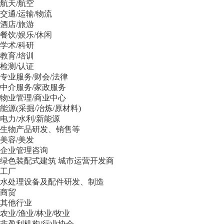
航天/航空
交通/运输/物流
酒店/旅游
餐饮/娱乐/休闲
学术/科研
教育/培训
检测/认证
专业服务/财会/法律
中介服务/家政服务
物业管理/商业中心
能源(采掘/冶炼/原材料)
电力/水利/新能源
生物产品研发、销售等
美容/美发
企业管理咨询
绿色装配式建筑 城市运营开发商
工厂
水处理设备及配件研发、制造
商贸
其他行业
农业/渔业/林业/牧业
非盈利机构/行业协会