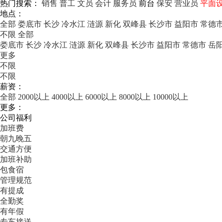
热门搜索：
销售
普工
文员
会计
服务员
前台
保安
营业员
平面
地点：
全部
娄底市
长沙
冷水江
涟源
新化
双峰县
长沙市
益阳市
常德
不限
全部
娄底市
长沙
冷水江
涟源
新化
双峰县
长沙市
益阳市
常德市
岳
更多
不限
不限
薪资：
全部
2000以上
4000以上
6000以上
8000以上
10000以上
更多：
公司福利
加班费
朝九晚五
交通方便
加班补助
包食宿
管理规范
有提成
全勤奖
有年假
专车接送