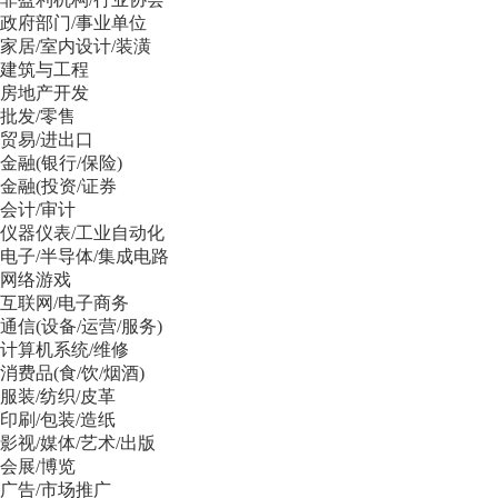
政府部门/事业单位
家居/室内设计/装潢
建筑与工程
房地产开发
批发/零售
贸易/进出口
金融(银行/保险)
金融(投资/证券
会计/审计
仪器仪表/工业自动化
电子/半导体/集成电路
网络游戏
互联网/电子商务
通信(设备/运营/服务)
计算机系统/维修
消费品(食/饮/烟酒)
服装/纺织/皮革
印刷/包装/造纸
影视/媒体/艺术/出版
会展/博览
广告/市场推广