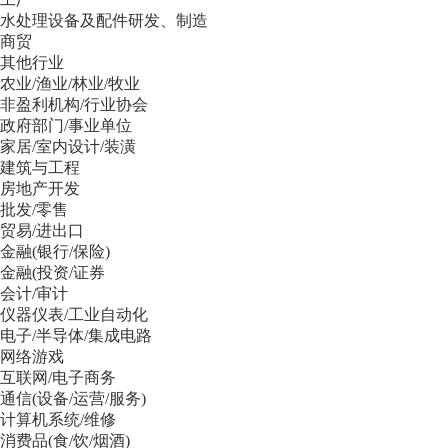
水处理设备及配件研发、制造
商贸
其他行业
农业/渔业/林业/牧业
非盈利机构/行业协会
政府部门/事业单位
家居/室内设计/装潢
建筑与工程
房地产开发
批发/零售
贸易/进出口
金融(银行/保险)
金融(投资/证券
会计/审计
仪器仪表/工业自动化
电子/半导体/集成电路
网络游戏
互联网/电子商务
通信(设备/运营/服务)
计算机系统/维修
消费品(食/饮/烟酒)