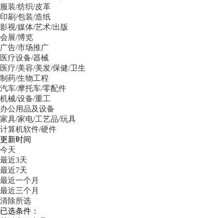
服装/纺织/皮革
印刷/包装/造纸
影视/媒体/艺术/出版
会展/博览
广告/市场推广
医疗设备/器械
医疗/美容/美发/保健/卫生
制药/生物工程
汽车/摩托车/零配件
机械/设备/重工
办公用品及设备
家具/家电/工艺品/玩具
计算机软件/硬件
更新时间
今天
最近3天
最近7天
最近一个月
最近三个月
清除所选
已选条件：