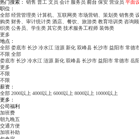
热门搜索：
销售
普工
文员
会计
服务员
前台
保安
营业员
平面
职位：
全部
经营管理类
计算机、互联网类
市场营销、策划类
销售类
购类
财务、审计统计类
酒店、餐饮、旅游类
教育培训类
咨询顾
织类
公务员、学生类
其它类
技术服务工程师
装饰类
更多
地点：
全部
娄底市
长沙
冷水江
涟源
新化
双峰县
长沙市
益阳市
常德
不限
全部
娄底市
长沙
冷水江
涟源
新化
双峰县
长沙市
益阳市
常德市
岳
更多
不限
不限
薪资：
全部
2000以上
4000以上
6000以上
8000以上
10000以上
更多：
公司福利
加班费
朝九晚五
交通方便
加班补助
包食宿