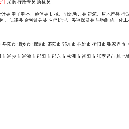
设计
采购
行政专员
质检员
设计类
电子电器、通信类
机械、能源动力类
建筑、房地产类
行
问、法律类
金融证券类
医疗护理、美容保健类
生物制药、化工
市
岳阳市
湘乡市
湘潭市
邵阳市
邵东市
株洲市
衡阳市
张家界市
阳市
湘乡市
湘潭市
邵阳市
邵东市
株洲市
衡阳市
张家界市
其他