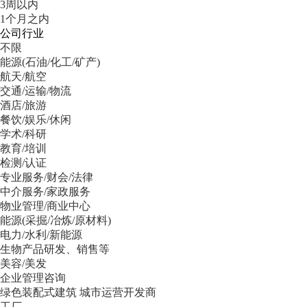
3周以内
1个月之内
公司行业
不限
能源(石油/化工/矿产)
航天/航空
交通/运输/物流
酒店/旅游
餐饮/娱乐/休闲
学术/科研
教育/培训
检测/认证
专业服务/财会/法律
中介服务/家政服务
物业管理/商业中心
能源(采掘/冶炼/原材料)
电力/水利/新能源
生物产品研发、销售等
美容/美发
企业管理咨询
绿色装配式建筑 城市运营开发商
工厂